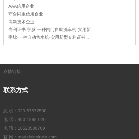
AAA信用企业
守合同重信用企业
高新技术企业
专利证书 宇脉-一种闸门自助洗车机-实用新...
宇脉-一种自动售水机-实用新型专利证书...
友情链接： |
联系方式
总 机：
020-87572500
电 话：
400-1898-020
电 话：
18520500709
官 网：madeleineirwin.com