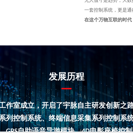
无人值守是趋势，大数
一套控制系统，更是通
在这个万物互联的时代
发展历程
工作室成立，开启了宇脉自主研发创新之
系列控制系统、终端信息采集系列控制系
。
自助语音导游模块。
电影座椅控制
GPS
4D