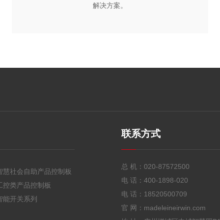
解决方案。
联系方式
总 机：
020-87572500
智慧社会自助产品控制板
电 话：
400-1898-020
工控类产品控制板
电 话：
18520500709
智能开关系列
官 网：madeleineirwin.com