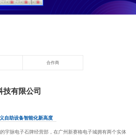
合作商
科技有限公司
定义自助设备智能化新高度
的宇脉电子石牌经营部，在广州新赛格电子城拥有两个实体