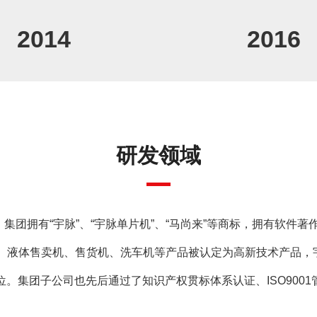
制系统。
凭借扎实的技术基础，在行
………
2014
2016
研发领域
集团拥有“宇脉”、“宇脉单片机”、“马尚来”等商标，拥有软件著作
产品、液体售卖机、售货机、洗车机等产品被认定为高新技术产品
。集团子公司也先后通过了知识产权贯标体系认证、ISO900