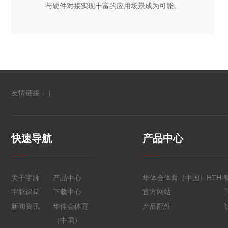
与硬件对接实现丰富的应用场景成为可能。
友情链接： |
快速导航
产品中心
关于宇脉
产品中心
华体会体育（中国）HTH·
宇脉课堂
下载中心
官方网站
新闻资讯
华体会体育
产品配件
（中国）