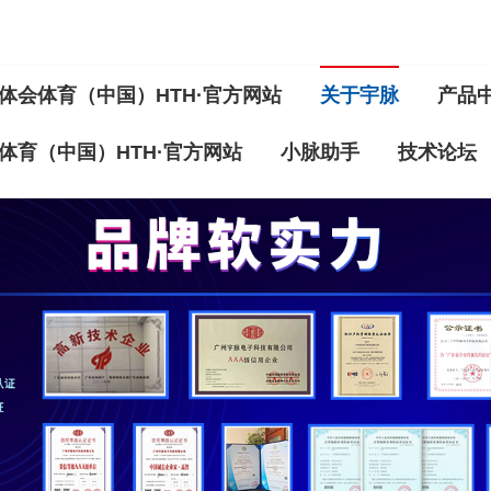
体会体育（中国）HTH·官方网站
关于宇脉
产品
体育（中国）HTH·官方网站
小脉助手
技术论坛