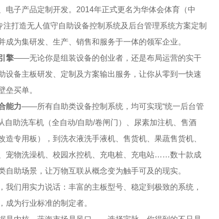
、电子产品定制开发。
2014
年正式更名为华体会体育（中
，专注打造无人值守自助设备
控制系统及后台管理系统方案定制
并成为集研发、生产、销售和服务于一体的领军企业。
引擎
——无论你是组装设备的创业者，还是布局运营的实干
助设备主板研发、定制及方案输出服务，让你从零到一快速
壁垒买单。
合能力
——所有自助类设备控制系统，均可实现“统一后台管
从自助洗车机（全自动
/
自助
/
卷闸门）、尿素加注机、售酒
改造专用板），到洗衣液洗手液机、售货机、果蔬售货机、
、宠物洗澡机、校园水控机、充电桩、充电站……数十款成
类自助场景，让万物互联从概念变为触手可及的现实。
，我们用实力说话：丰富的主板型号、稳定到极致的系统，
，成为行业标准的制定者。