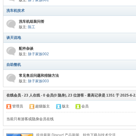
版主:
脉子家族001
洗车机技术
脉
洗车机组装问答
版主:
陈工
谈天说地
配件杂谈
版主:
脉子家族002
自助整机
常见售后问题和排除方法
电
版主:
脉子家族003
在线会员
-
23
人在线 -
0
会员(
0
隐身),
23
位游客 - 最高记录是
1351
于
2025-6-2
管理员
超级版主
版主
会员
当前只有游客或隐身会员在线
提供最新 Discuz! 产品新闻、软件下载与技术交流