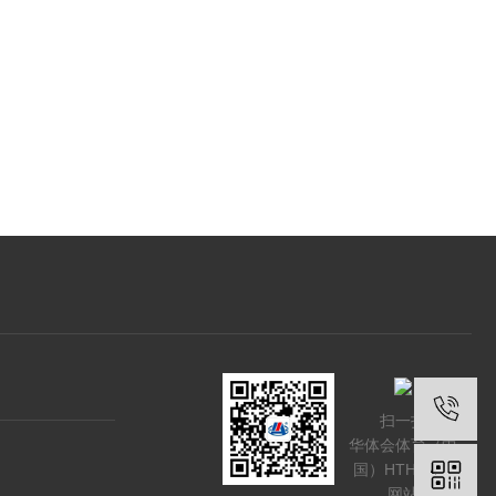
扫一扫
华体会体育（中
国）HTH·官方
网站