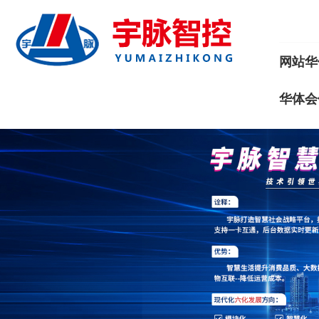
网站华
华体会