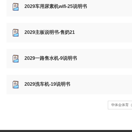
2029车用尿素机wifi-25说明书
2029主板说明书-售奶21
2029一路售水机-9说明书
2029洗车机-19说明书
华体会体育（