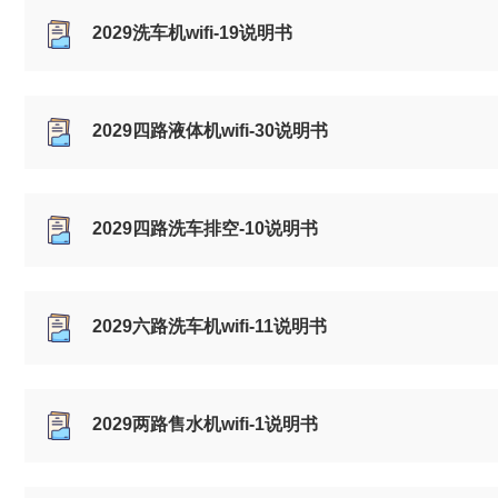
2029洗车机wifi-19说明书
2029四路液体机wifi-30说明书
2029四路洗车排空-10说明书
2029六路洗车机wifi-11说明书
2029两路售水机wifi-1说明书