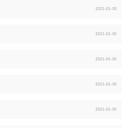
2021-01-30
2021-01-30
2021-01-30
2021-01-30
2021-01-30