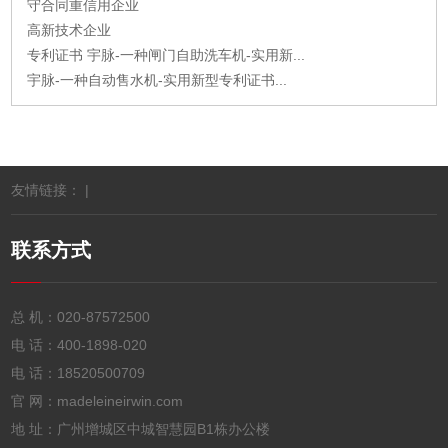
守合同重信用企业
高新技术企业
专利证书 宇脉-一种闸门自助洗车机-实用新...
宇脉-一种自动售水机-实用新型专利证书...
友情链接： |
联系方式
总 机：
020-87572500
电 话：
400-1898-020
电 话：
18520500709
官 网：madeleineirwin.com
地 址：广州增城区中城智慧园B1栋办公楼