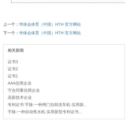
上一个：
华体会体育（中国）HTH·官方网站
下一个：
华体会体育（中国）HTH·官方网站
相关新闻
证书3
证书2
证书1
AAA信用企业
守合同重信用企业
高新技术企业
专利证书 宇脉-一种闸门自助洗车机-实用新...
宇脉-一种自动售水机-实用新型专利证书...