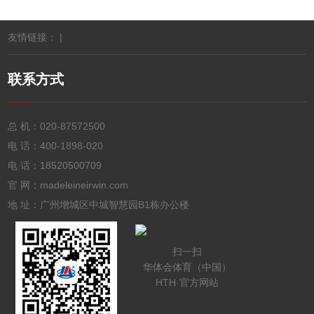
友情链接： |
联系方式
总 机：
020-87572500
电 话：
400-1898-020
电 话：
18520500709
官 网：madeleineirwin.com
地 址：广州增城区中城智慧园B1栋办公楼
扫一扫
华体会体育（中国）
HTH·官方网站