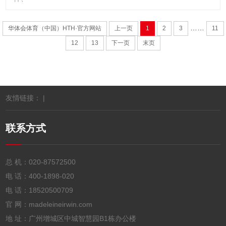
……
华体会体育（中国）HTH·官方网站
上一页
1
2
3
11
12
13
下一页
末页
友情链接： |
联系方式
总 机：
020-87572500
电 话：
400-1898-020
电 话：
18520500709
官 网：madeleineirwin.com
地 址：广州增城区中城智慧园B1栋办公楼