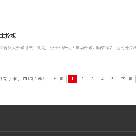
机主控板
支持合伙人分账系统。优点：便于和合伙人自动分账明确管理2：定时开关
体育（中国）HTH·官方网站
上一页
1
2
3
4
5
下一页