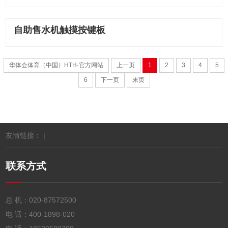
自助售水机触摸按键板
华体会体育（中国）HTH·官方网站
上一页
1
2
3
4
5
6
下一页
末页
友情链接： |
联系方式
总 机：
020-87572500
电 话：
400-1898-020